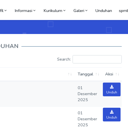
il
Informasi
Kurikulum
Galeri
Unduhan
spm
DUHAN
Search:
Tanggal
Aksi
01
Unduh
Desember
2025
01
Unduh
Desember
2025