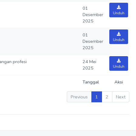
01
Unduh
Desember
2025
01
Unduh
Desember
2025
ngan profesi
24 Mei
Unduh
2025
Tanggal
Aksi
Previous
1
2
Next