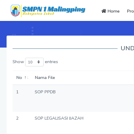
Home
Prof
UN
Show
entries
No
Nama File
1
SOP PPDB
2
SOP LEGALISASI IJAZAH